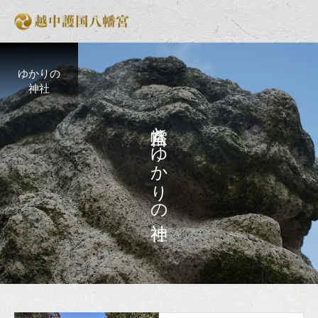
ゆかりの
神社
と
ゆ
か
り
の