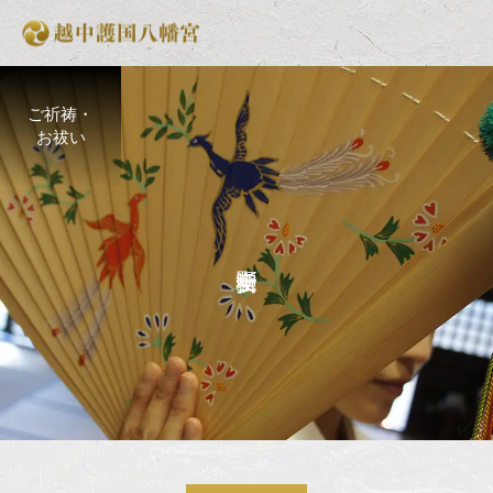
ご祈祷・
お祓い