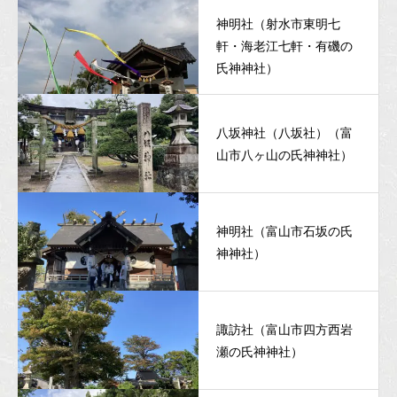
神明社（射水市東明七
軒・海老江七軒・有磯の
氏神神社）
八坂神社（八坂社）（富
山市八ヶ山の氏神神社）
神明社（富山市石坂の氏
神神社）
諏訪社（富山市四方西岩
瀬の氏神神社）