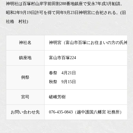
神明社は百塚村山岸字前田割288番地鎮座で安永7年戌3月勧請。
昭和2年9月19日許可を得て同年9月23日神明宮に合祀される。(旧
社格 村社)
神社名
神明宮（富山市百塚にお住まいの方の氏神さ
鎮座地
富山市百塚224
春祭 4月21日
例祭
秋祭 9月15日
宮司
嵯峨芳樹
お問い合わせ先
076-435-0843（越中護国八幡宮 社務所）