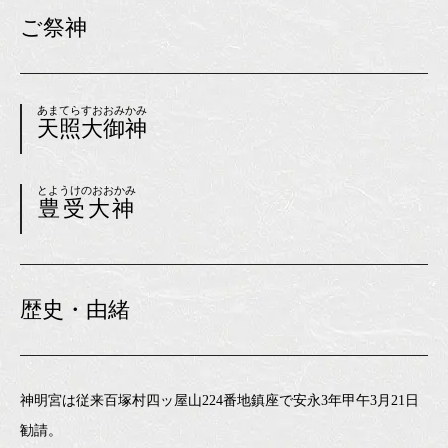
ご祭神
あまてらすおおみかみ
天照大御神
とようけのおおかみ
豊受大神
歴史・由緒
神明宮は従来百塚村四ッ屋山224番地鎮座で安永3年甲午3月21日
勧請。