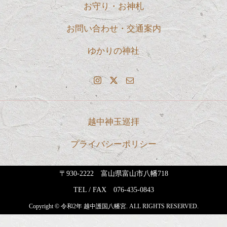
お守り・お神札
お問い合わせ・交通案内
ゆかりの神社
越中神玉巡拝
プライバシーポリシー
〒930-2222 富山県富山市八幡718
TEL / FAX
076-435-0843
Copyright © 令和2年 越中護国八幡宮. ALL RIGHTS RESERVED.
お電話でのお問い合わせ・お祓いのご予約はこちらまで